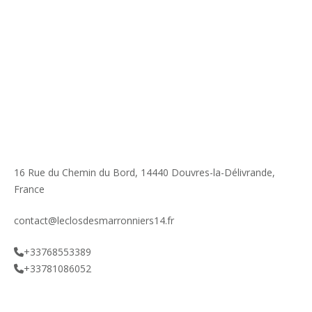
16 Rue du Chemin du Bord, 14440 Douvres-la-Délivrande,
France
contact@leclosdesmarronniers14.fr
+33768553389
+33781086052