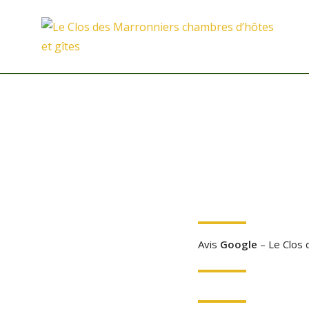
Skip
to
L
content
Avis
Google
– Le Clos 