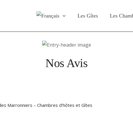
Les Gîtes
Les Chamb
e Clos des Marronniers chambres d’hôtes et gît
Nos Avis
des Marronniers – Chambres d’hôtes et Gîtes